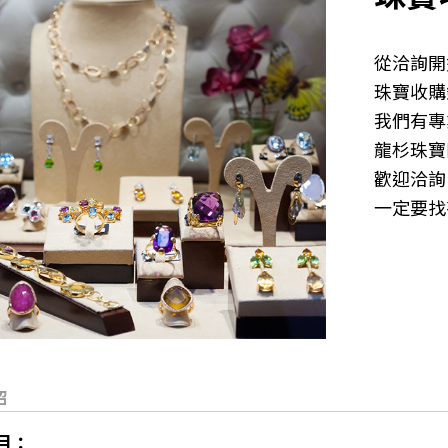
從洽詢開
珠寶收購
我們有專
龍杉珠寶
歡迎洽詢
一定要找
目：